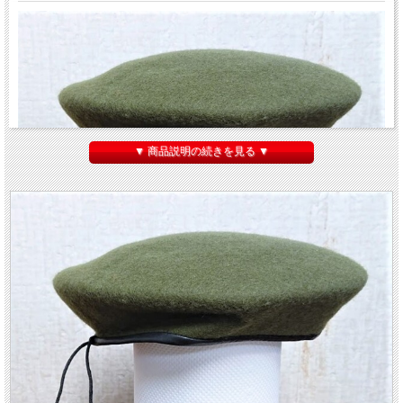
▼ 商品説明の続きを見る ▼
ロシア軍 ベレー帽＜OD色/オリーブグリーン＞
です。
羊毛のフエルト製
です。
陸軍歩兵
Сухопутные войска(СВ)
や
陸軍特殊部隊
がこのベレー帽をかぶってい
ます。
ミリタリーマニアの方にも、ロシアンファッションが好きな方にもおすすめできる
ベレー帽です。
【素材】 ウール100％/フエルト地 内側：綿地