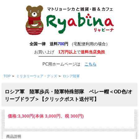
全国一律 送料
700
円
（宅配便利用の場合）
お買い上げ
1万円以上
で
送料当店負担
-------------------------------------------
-
--
-
---
PC用ホームページは
こちら
TOP
>
ミリタリーウェア・グッズ
>
ロシア陸軍
ロシア軍 陸軍歩兵・陸軍特殊部隊 ベレー帽＜OD色/オ
リーブドラブ＞【クリックポスト送付可】
価格:
3,300円
(本体 3,000円、税 300円)
商品説明