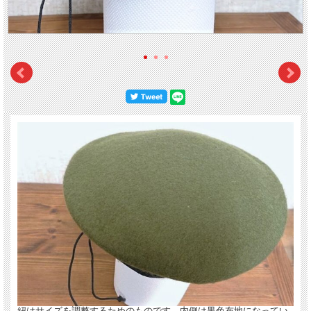
■■■■ この商品はクリックポストで発送可能です。（送料18
●お届け方法選択画面で、
【クリックポスト】
をご選択ください。
●クリックポストは、
ご自宅の郵便受けに投函
されます。そのため、
配達日時指定は
●番号による
配達状況の追跡が可能
です。
【個別番号検索】
●配達時の破損・紛失などの補償はございません。
●他商品と同梱の場合、またはラッピングご希望の場合は
通常送料（700円）
がかか
詳しくは店からのメールをご覧ください。
※クリックポストの説明を必ずご一読ください。
【郵便局HP】
紐はサイズを調整するためのものです。内側は黒色布地になってい