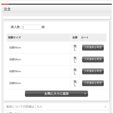
注文
購入数:
個
頭囲サイズ
在庫
カート
無
入荷連絡を希望
頭囲56cm
し
無
入荷連絡を希望
頭囲58cm
し
無
入荷連絡を希望
頭囲59cm
し
無
入荷連絡を希望
頭囲60cm
し
返品についての詳細はこちら