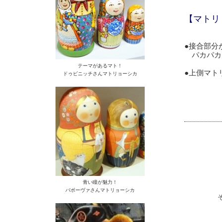
【マトリ
●接合部分
パカパカ開
テーマがあるマト！
●上側マト
ドゥビニッチさんマトリョーシカ
青い瞳が魅力！
バボーヴァさんマトリョーシカ