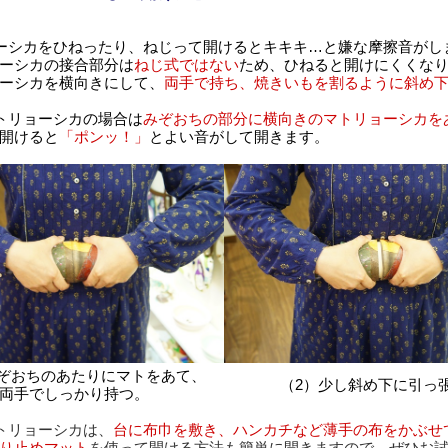
ーシカをひねったり、ねじって開けるとキキキ…と嫌な摩擦音がし
ーシカの接合部分は
ねじ式ではない
ため、ひねると開けにくくな
ーシカを横向きにして、
両手で持ち、焼きいもを割るように斜め
トリョーシカの場合は
みぞおちの部分に横向きのマトリョーシカを
開けると
「ポンッ！」
とよい音がして開きます。
みぞおちのあたりにマトをあて、
（2）少し斜め下に引っ
両手でしっかり持つ。
トリョーシカは、
台に布巾を敷き、ハンカチなど薄手の布をかぶせ
り止めマット
を使って開ける方法も簡単に開きますので、ぜひお