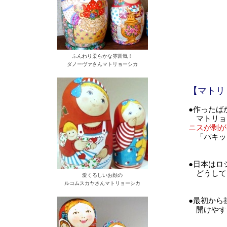
ふんわり柔らかな雰囲気！
ダノーヴァさんマトリョーシカ
【マトリ
●作ったば
マトリョ
ニスが剥が
「パキッ
●日本はロ
どうして
愛くるしいお顔の
ルコムスカヤさんマトリョーシカ
●最初から
開けやす