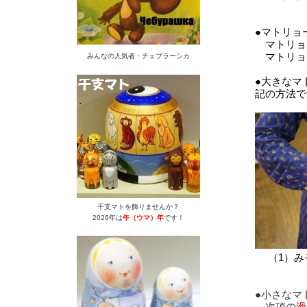
●マトリョ
マトリョ
マトリョ
みんなの人気者・チェブラーシカ
●大きなマ
記の方法で
干支マトを飾りませんか？
2026年は
午（ウマ）年
です！
（1）
●小さなマ
次項の
滑