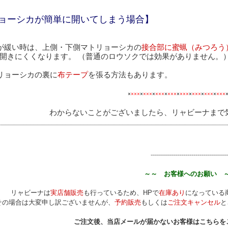
ョーシカが簡単に開いてしまう場合】
が緩い時は、上側・下側マトリョーシカの
接合部に蜜蝋（みつろう
きにくくなります。 （普通のロウソクでは効果がありません。
リョーシカの裏に
布テープ
を張る方法もあります。
×
×××
×
×××
×
×××
×
×××
×
×××
×
×××
×
×××
×
×××
わからないことがございましたら、
リャビーナ
まで
--------------------------------------
～～ お客様へのお願い 
リャビーナは
実店舗販売
も行っているため、HPで
在庫あり
になっている
その場合は大変申し訳ございませんが、
予約販売
もしくは
ご注文キャンセル
と
ご注文後、当店メールが届かないお客様はこちらを