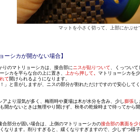
マットを小さく切って、上部にかぶせ
ョーシカが開かない場合】
かりのマトリョーシカは、接合部に
ニスが貼りついて
、くっついて
ーシカを平らな台の上に置き、
上から押して
、
マトリョーシカを
れて
開けられるようになります。
！」と音がしますが、ニスの部分が割れただけですので安心してく
シアより湿気が多く、梅雨時や夏場は木が水分を含み、少し
膨張
し
も開かないときは無理やり開けず、秋冬の乾燥時まで待ってから開
接合部分が固い場合は、上側のマトリョーシカの
接合部の裏面を少
くなります。削りすぎると、緩くなりすぎますので、少しずつ様子