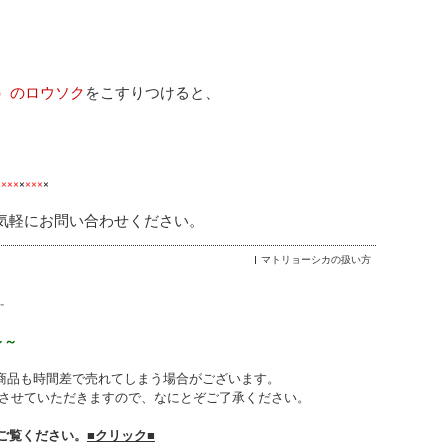
）のロウソク
をこすりつけると、
）
×
×××
×
×××
×
気軽にお問い合わせください。
マトリョーシカの扱い方
-
～～
商品も時間差で売れてしまう場合がございます。
させていただきますので、なにとぞご了承ください。
ご覧ください。
■クリック■