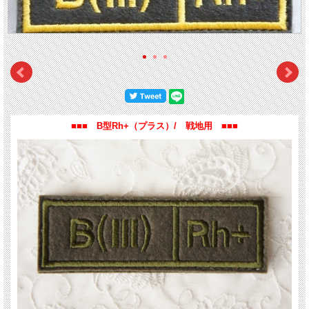
通常・式典用
は、はっきりわかるように
オリーブ色の台座に黄色の刺繍
がしてあり
ます。
裏にはマジックテープがついているため、デジタルフローラユニフォームのマジッ
クテープ台座の部分に貼り付けることができます。
ミリタリーグッズコレクターの方、サバイバルゲームでユニフォームにつけたい
方、そして手持ちの洋服にアクセサリーとして付けたい方にもおすすめです。
パッチサイズ： 横 10.2cm、縦 3.4cm
■■■ B型Rh+（プラス）/ 戦地用 ■■■
※Rh-（マイナス）ご希望の方はお取り寄せとなります。下記【お問い合わせ】ボ
タンからご連絡ください。
■■■■ この商品はクリックポストで発送可能です。（送料18
●お届け方法選択画面で、
【クリックポスト】
をご選択ください。
●クリックポストは、
ご自宅の郵便受けに投函
されます。そのため、
配達日時指定は
●番号による
配達状況の追跡が可能
です。
【個別番号検索】
●配達時の破損・紛失などの補償はございません。
●他商品と同梱の場合、またはラッピングご希望の場合は
通常送料（700円）
がかか
詳しくは店からのメールをご覧ください。
※クリックポストの説明を必ずご一読ください。
【郵便局HP】