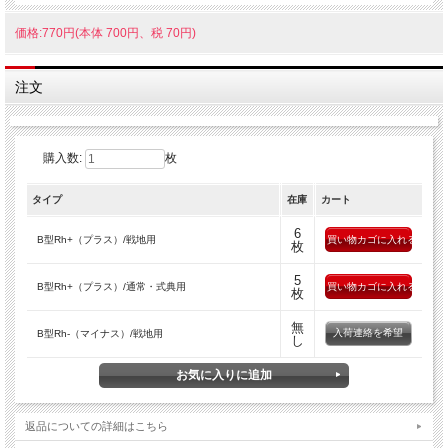
価格:770円(本体 700円、税 70円)
注文
購入数:
枚
タイプ
在庫
カート
6
B型Rh+（プラス）/戦地用
枚
5
B型Rh+（プラス）/通常・式典用
枚
無
入荷連絡を希望
B型Rh-（マイナス）/戦地用
し
返品についての詳細はこちら