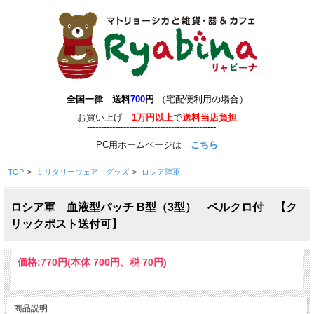
全国一律 送料
700
円
（宅配便利用の場合）
お買い上げ
1万円以上
で
送料当店負担
-------------------------------------------
-
--
-
---
PC用ホームページは
こちら
TOP
>
ミリタリーウェア・グッズ
>
ロシア陸軍
ロシア軍 血液型パッチ B型（3型） ベルクロ付 【ク
リックポスト送付可】
価格:
770円
(本体 700円、税 70円)
商品説明