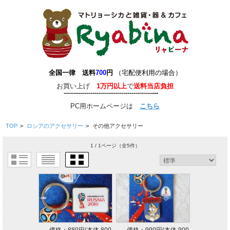
全国一律 送料
700
円
（宅配便利用の場合）
お買い上げ
1万円以上
で
送料当店負担
-------------------------------------------
-
--
-
---
PC用ホームページは
こちら
TOP
>
ロシアのアクセサリー
>
その他アクセサリー
1 / 1ページ
（全5件）
価格：880円(本体 800
価格：990円(本体 900