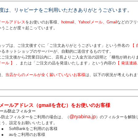
度は、リャビーナをご利用いただきありがとうございます。
メールアドレス
をお使いのお客様、
hotmail、Yahoo!メール、Gmail
などのフリ
いうことが度々起こっています。
ョップは、ご注文後すぐに「ご注文ありがとうございます」という件名の
【 
いるネットショップのサーバーが、自動的に送信するものです。
にご注文後から2営業日以内に、店長よりご入金方法の説明と「梱包が終わり
メール 】
、または「ご注文の品を発送いたします」という内容の
【 発送連絡
後、
当店からの
メールが全く届いていないお客様
は、以下の状況が考えられま
。
メールアドレス（gmailを含む）をお使いのお客様
メール防止フィルター
@ryabina.jp
ル防止フィルターをご利用の場合は、（
）のフィルターを解除
よう、設定をお願いいたします。
●
SoftBankをご利用のお客様
●
auをご利用のお客様