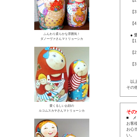
【2
[ 
【3
Fr
【4
ふんわり柔らかな雰囲気！
● 
ダノーヴァさんマトリョーシカ
【1】
ク
【2】
[ 
【3】
追
以上
その
愛くるしいお顔の
ルコムスカヤさんマトリョーシカ
その
■ 
お客
お心
い。