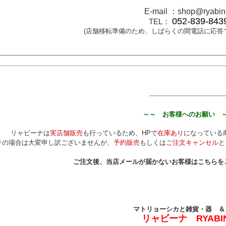
E-mail ：
shop@ryabin
052-839-843
TEL：
(店舗移転準備のため、しばらくの間電話に応答
--------------------------------------
～～ お客様へのお願い 
リャビーナは
実店舗販売
も行っているため、HPで
在庫あり
になっている
その場合は大変申し訳ございませんが、
予約販売
もしくは
ご注文キャンセル
と
ご注文後、当店メールが届かないお客様はこちらを
マトリョーシカと雑貨・器 ＆
リャビーナ RYABI