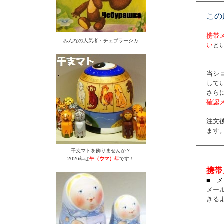
この
携帯
みんなの人気者・チェブラーシカ
い
と
当シ
して
さら
確認
注文
ます
干支マトを飾りませんか？
2026年は
午（ウマ）年
です！
携帯
■ 
メー
きる