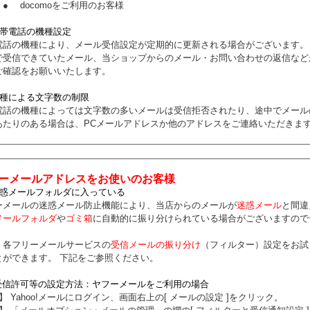
●
docomoをご利用のお客様
携帯電話の機種設定
電話の機種により、メール受信設定が定期的に更新される場合がございます。
で受信できていたメール、当ショップからのメール・お問い合わせの返信など
ご確認をお願いいたします。
機種による文字数の制限
電話の機種によっては文字数の多いメールは受信拒否されたり、途中でメール
あたりのある場合は、PCメールアドレスか他のアドレスをご連絡いただきま
ーメールアドレスをお使いのお客様
迷惑メールフォルダに入っている
ーメールの迷惑メール防止機能により、当店からのメールが
迷惑メール
と間違
メールフォルダ
や
ゴミ箱
に自動的に振り分けられている場合がございますので
、各フリーメールサービスの
受信メールの振り分け
（フィルター）設定をお試
とができます。 下記をご参照ください。
 受信許可等の設定方法：ヤフーメールをご利用の場合
 Yahoo!メールにログイン、画面右上の[ メールの設定 ]をクリック。