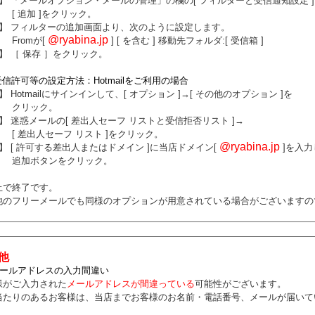
】 「メールオプション・メールの管理」の欄の[ フィルターと受信通知設定 
追加 ]をクリック。
】 フィルターの追加画面より、次のように設定します。
@ryabina.jp
omが[
] [ を含む ] 移動先フォルダ:[ 受信箱 ]
】 ［ 保存 ］をクリック。
受信許可等の設定方法：Hotmailをご利用の場合
 Hotmailにサインインして、[ オプション ]→[ その他のオプション ]を
リック。
 迷惑メールの[ 差出人セーフ リストと受信拒否リスト ]→
差出人セーフ リスト ]をクリック。
@ryabina.jp
 [ 許可する差出人またはドメイン ]に当店ドメイン[
]を入力
加ボタンをクリック。
で終了です。
他のフリーメールでも同様のオプションが用意されている場合がございますの
他
メールアドレスの入力間違い
様がご入力された
メールアドレスが間違っている
可能性がございます。
当たりのあるお客様は、当店までお客様のお名前・電話番号、メールが届いて