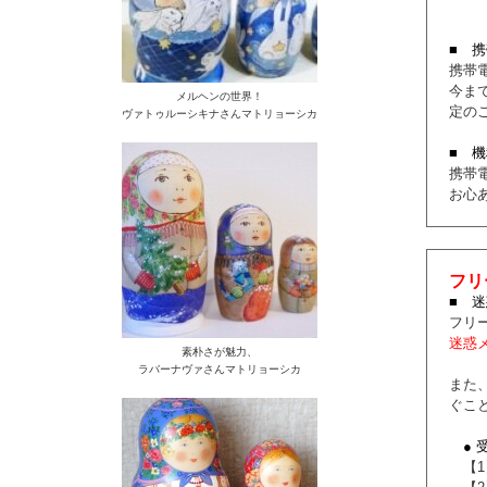
■ 
携帯
今ま
メルヘンの世界！
定の
ヴァトゥルーシキナさんマトリョーシカ
■ 
携帯
お心
フリ
■ 
フリ
迷惑
素朴さが魅力、
ラバーナヴァさんマトリョーシカ
また
ぐこ
●
【1】