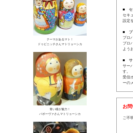
■ 
セキ
設定
■ 
プロ
テーマがあるマト！
プロ
ドゥビニッチさんマトリョーシカ
よう
■ 
サー
す。
受信
ーの
お問
青い瞳が魅力！
バボーヴァさんマトリョーシカ
ご不