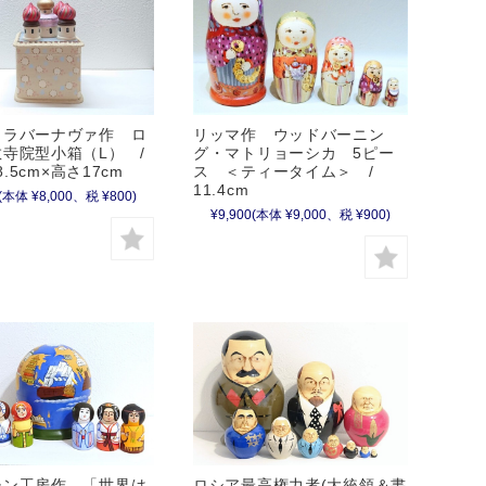
・ラバーナヴァ作 ロ
リッマ作 ウッドバーニン
寺院型小箱（L） /
グ・マトリョーシカ 5ピー
×8.5cm×高さ17cm
ス ＜ティータイム＞ /
11.4cm
(本体 ¥8,000、税 ¥800)
¥9,900
(本体 ¥9,000、税 ¥900)
チン工房作 「世界は
ロシア最高権力者(大統領＆書