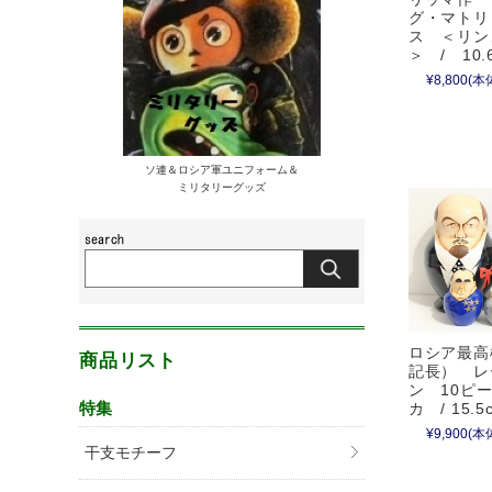
グ・マトリ
ス ＜リン
＞ / 10
¥8,800
(本体
ソ連＆ロシア軍ユニフォーム＆
ミリタリーグッズ
ロシア最高
商品リスト
記長） レ
ン 10ピ
特集
カ / 15.5
¥9,900
(本体
干支モチーフ