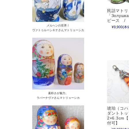
民話マトリ
「Золуш
ピース / 1
メルヘンの世界！
¥9,900
(本体
ヴァトゥルーシキナさんマトリョーシカ
素朴さが魅力、
ラバーナヴァさんマトリョーシカ
琥珀（コハ
ダントト
2×6.3c
付可】