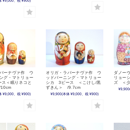
 ¥9,000、税 ¥900)
バーナヴァ作 ウ
オリガ・ラバーナヴァ作 ウ
ダノー
ング・マトリョー
ッドバーニング・マトリョー
リョーシ
ース＜眠りネコと
シカ 3ピース ＜こけし/黒
ズ ＜少
10cm
ずきん＞ /9.7cm
¥9,900
 ¥9,000、税 ¥900)
¥9,900
(本体 ¥9,000、税 ¥900)