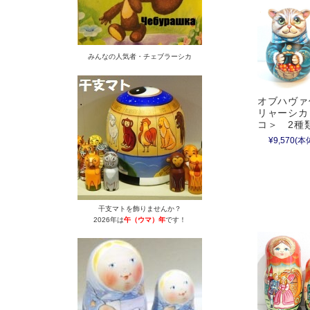
みんなの人気者・チェブラーシカ
オブハヴァ
リャーシカ
コ＞ 2種類
¥9,570
(本体
干支マトを飾りませんか？
2026年は
午（ウマ）年
です！