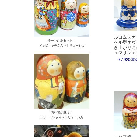
ルコムスカ
テーマがあるマト！
ベル型ネヴ
ドゥビニッチさんマトリョーシカ
き上がり
＜マリン＞2
¥7,920
(本体
青い瞳が魅力！
バボーヴァさんマトリョーシカ
リッマ作 