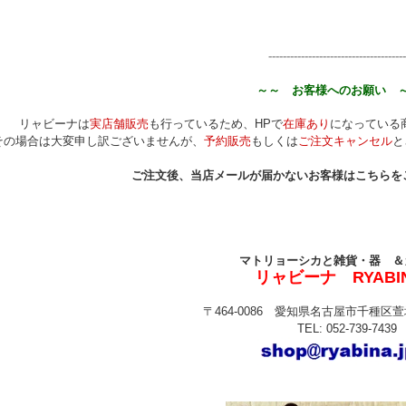
--------------------------------------
～～ お客様へのお願い 
リャビーナは
実店舗販売
も行っているため、HPで
在庫あり
になっている
その場合は大変申し訳ございませんが、
予約販売
もしくは
ご注文キャンセル
と
ご注文後、当店メールが届かないお客様はこちらを
マトリョーシカと雑貨・器 ＆
リャビーナ RYABI
〒464-0086 愛知県名古屋市千種区萱場
TEL: 052-739-7439