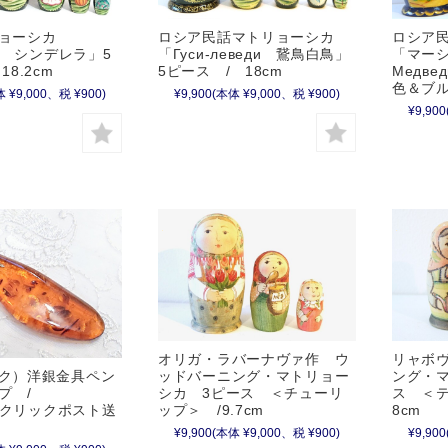
ロシア民話マトリョーシカ
ロシア
ョーシカ
「Гуси-леведи 鵞鳥白鳥」
「マーシ
ка シンデレラ」5
5ピース / 18cm
Медв
8.2cm
色＆ブル
¥9,900
(本体 ¥9,000、税 ¥900)
 ¥9,000、税 ¥900)
¥9,900
リャボ
オリガ・ラバーナヴァ作 ウ
ング・マ
ク）洋銀金具ペン
ッドバーニング・マトリョー
ス ＜
ップ /
シカ 3ピース ＜チューリ
8cm
m【クリックポスト送
ップ＞ /9.7cm
¥9,900
¥9,900
(本体 ¥9,000、税 ¥900)