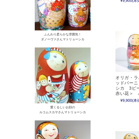
¥9,900
(本体
ふんわり柔らかな雰囲気！
ダノーヴァさんマトリョーシカ
オリガ・ラ
ッドバーニ
シカ 3ピ
赤い花＞ /
¥9,900
(本体
愛くるしいお顔の
ルコムスカヤさんマトリョーシカ