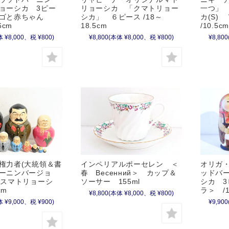
ョーシカ 3ピー
リョーシカ 「クマトリョー
一つ」
ゴと赤ちゃん
シカ」 ６ピース /18～
カ(S)
.6cm
18.5cm
/10.5
 ¥8,000、税 ¥800)
¥8,800
(本体 ¥8,000、税 ¥800)
¥8,800
オリガ
権力者(大統領＆書
インペリアルポーセレン ＜
ッドバ
ーニンバージョ
春 Весенний＞ カップ＆
シカ 
ースマトリョーシ
ソーサー 155ml
ラ＞ /1
cm
¥8,800
(本体 ¥8,000、税 ¥800)
¥9,900
 ¥9,000、税 ¥900)