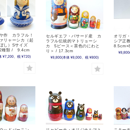
ヤ作 カラフル！
セルギエフ・パサード産 カ
オリガ
ァリャーシカ（起
ラフル伝統的マトリョーシ
シア正教
こぼし）Sサイズ
カ 5ピース＜茶色のにわと
8.5cm
種類 / 9.4cm
り＞ / 17.3cm
¥8,800
 ¥7,200、税 ¥720)
¥8,800
(本体 ¥8,000、税 ¥800)
ウッドバーニン
リャビーナ・オリジナルマト
ニキー