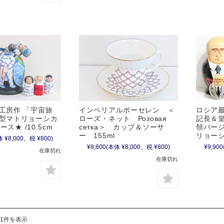
工房作 「宇宙旅
インペリアルポーセレン ＜
ロシア
型マトリョーシカ
ローズ・ネット Розовая
記長＆
ピース★ /10.5cm
сетка＞ カップ＆ソーサ
領バージ
ー 155ml
リョーシ
 ¥8,000、税 ¥800)
¥8,800
(本体 ¥8,000、税 ¥800)
¥9,900
在庫切れ
在庫切れ
31件を表示