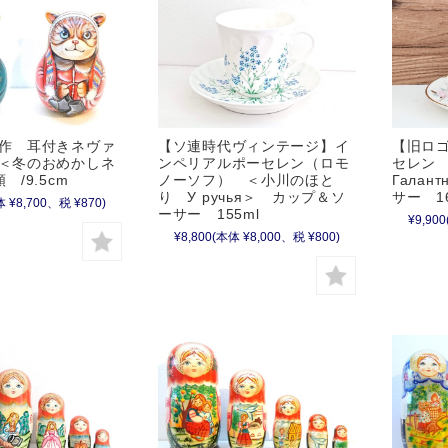
作 耳付きネヴァ
【ソ連時代ヴィンテージ】イ
【旧ロ
＜冬のおめかしネ
ンペリアルポーセレン（ロモ
セレン
 /9.5cm
ノーソフ） ＜小川のほと
Гала
り У ручья＞ カップ＆ソ
サー 16
 ¥8,700、税 ¥870)
ーサー 155ml
¥9,900
¥8,800
(本体 ¥8,000、税 ¥800)