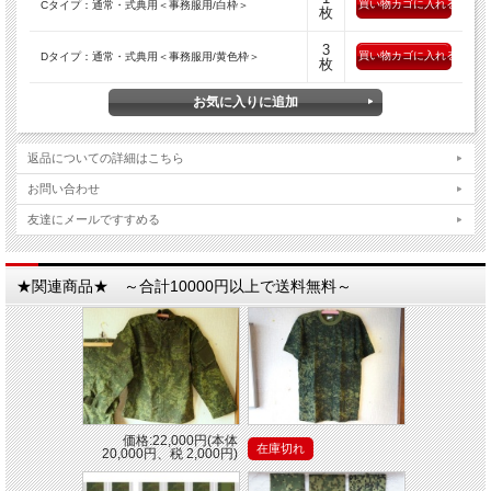
Cタイプ：通常・式典用＜事務服用/白枠＞
枚
3
Dタイプ：通常・式典用＜事務服用/黄色枠＞
枚
返品についての詳細はこちら
お問い合わせ
友達にメールですすめる
★関連商品★ ～合計10000円以上で送料無料～
価格:22,000円(本体
在庫切れ
20,000円、税 2,000円)