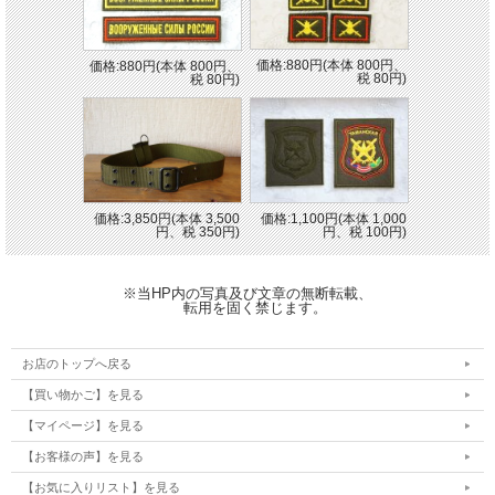
価格:880円(本体 800円、
価格:880円(本体 800円、
税 80円)
税 80円)
価格:3,850円(本体 3,500
価格:1,100円(本体 1,000
円、税 350円)
円、税 100円)
※当HP内の写真及び文章の無断転載、
転用を固く禁じます。
お店のトップへ戻る
【買い物かご】を見る
【マイページ】を見る
【お客様の声】を見る
【お気に入りリスト】を見る