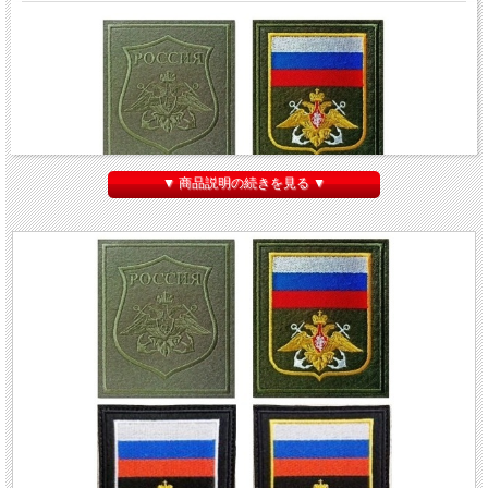
▼ 商品説明の続きを見る ▼
ロシア海軍歩兵 袖章パッチ（ワッペン） ベルクロ（マジックテープ）付
です。
ロシア海軍
Военно-Морской Флот
、略称：
ВМФ）
は、ロシア連邦が保有する海
軍です。
北方艦隊、太平洋艦隊 、バルト艦隊 、黒海艦隊
の4個の艦隊と、
カスピ小
艦隊
の1個の小艦隊から成っています。
戦地用
は敵から目立たないようにオリーブ色の土台にオリーブ色の刺繍がしてあり