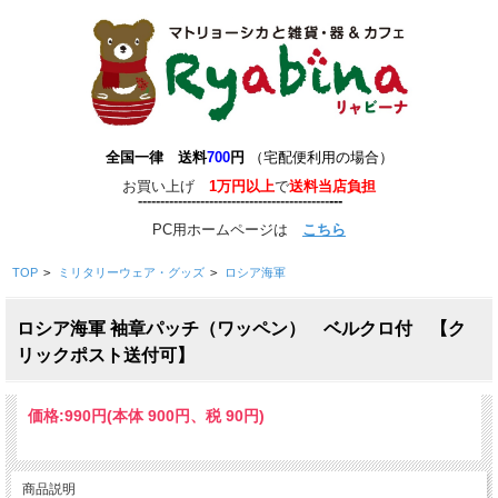
全国一律 送料
700
円
（宅配便利用の場合）
お買い上げ
1万円以上
で
送料当店負担
-------------------------------------------
-
--
-
---
PC用ホームページは
こちら
TOP
>
ミリタリーウェア・グッズ
>
ロシア海軍
ロシア海軍 袖章パッチ（ワッペン） ベルクロ付 【ク
リックポスト送付可】
価格:
990円
(本体 900円、税 90円)
商品説明