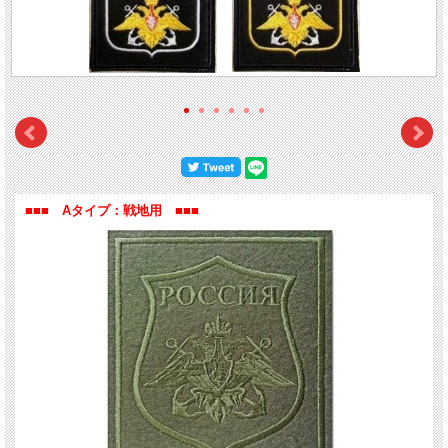
ます。
通常・式典用
は所属が目立つようカラフルな糸で刺繍されており、デジタルフロー
ラ用はワッペンの地色がオリーブグリーンで、事務用制服用はワッペンの地色が黒
です。また枠の色が所属によって違います。
ユニフォームの左腕部分のベルクロ（マジックテープ）部分に付けます。ベルクロ
がない制服の場合は縫い付けます。
ミリタリーグッズコレクターの方、サバイバルゲームでユニフォームにつけたい方
におすすめです。
【サイズ】 縦： 10.3cm、横： 8.8cm
■■■ Aタイプ：戦地用 ■■■
■■■■ この商品はクリックポストで発送可能です。（送料18
●お届け方法選択画面で、
【クリックポスト】
をご選択ください。
●クリックポストは、
ご自宅の郵便受けに投函
されます。そのため、
配達日時指定は
●番号による
配達状況の追跡が可能
です。
【個別番号検索】
●配達時の破損・紛失などの補償はございません。
●他商品と同梱の場合、またはラッピングご希望の場合は
通常送料（700円）
がかか
詳しくは店からのメールをご覧ください。
※クリックポストの説明を必ずご一読ください。
【郵便局HP】