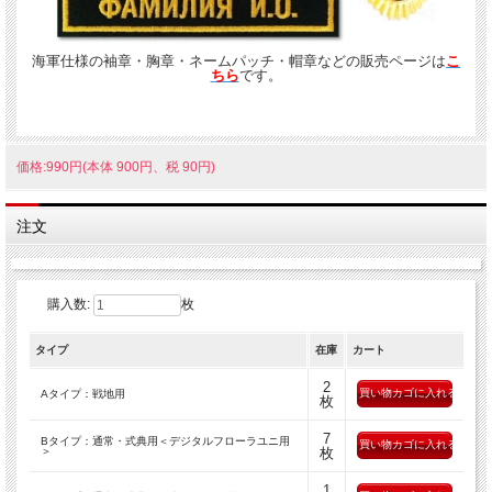
海軍仕様の袖章・胸章・ネームパッチ・帽章などの販売ページは
こ
ちら
です。
価格:990円(本体 900円、税 90円)
注文
購入数:
枚
タイプ
在庫
カート
2
Aタイプ：戦地用
枚
7
Bタイプ：通常・式典用＜デジタルフローラユニ用
＞
枚
1