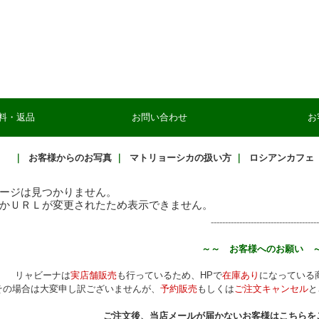
料・返品
お問い合わせ
お
｜
お客様からのお写真
｜
マトリョーシカの扱い方
｜
ロシアンカフェ
ージは見つかりません。
かＵＲＬが変更されたため表示できません。
--------------------------------------
～～ お客様へのお願い 
リャビーナは
実店舗販売
も行っているため、HPで
在庫あり
になっている
その場合は大変申し訳ございませんが、
予約販売
もしくは
ご注文キャンセル
と
ご注文後、当店メールが届かないお客様はこちらを