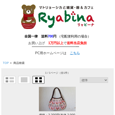
全国一律 送料
700
円
（宅配便利用の場合）
お買い上げ
1万円以上
で
送料当店負担
-------------------------------------------
-
--
-
---
PC用ホームページは
こちら
TOP
>
商品検索
1 / 1ページ
（全1件）
価格：2,200円(本体 2,000