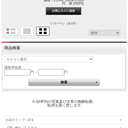
円、税 200円)
1 / 1ページ
（全1件）
商品検索
価格帯検索
円 ～
円
※当HP内の写真及び文章の無断転載、
転用を固く禁じます。
お店のトップへ戻る
【買い物かご】を見る