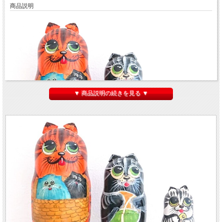
商品説明
▼ 商品説明の続きを見る ▼
グリーンの大きな目がかわいい
セミョーノヴァさん作 カラフルネコの親子マトリ
ョーシカ 3ピース
です。
オレンジの一番大きなお母さんネコは、
青と黒の毛の子ネコ
が入ったカゴを持って
います。2番目の黒ネコは
ボール
を持ち、3番目の白ネコは
魚の骨
を持っています。
3匹ともちゃんと
立体的な耳
があります。表情がかわいいほのぼのとしたマトリョ
ーシカです。