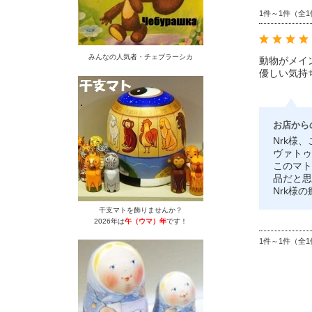
1件～1件（全1
みんなの人気者・チェブラーシカ
動物がメイ
優しい気持
お店から
Nrk様
ヴァトゥ
このマト
品だと思
Nrk様
干支マトを飾りませんか？
2026年は
午（ウマ）年
です！
1件～1件（全1