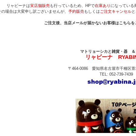
リャビーナは
実店舗販売
も行っているため、HPで
在庫あり
になっている
その場合は大変申し訳ございませんが、
予約販売
もしくは
ご注文キャンセル
と
ご注文後、当店メールが届かないお客様はこちらを
マトリョーシカと雑貨・器 ＆
リャビーナ RYABI
〒464-0086 愛知県名古屋市千種区萱場
TEL: 052-739-7439