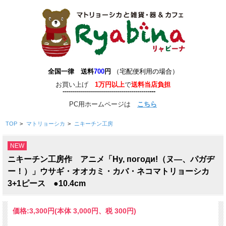
全国一律 送料
700
円
（宅配便利用の場合）
お買い上げ
1万円以上
で
送料当店負担
-------------------------------------------
-
--
-
---
PC用ホームページは
こちら
TOP
>
マトリョーシカ
>
ニキーチン工房
NEW
ニキーチン工房作 アニメ「Ну, погоди!（ヌ―、パガヂ
ー！）」ウサギ・オオカミ・カバ・ネコマトリョーシカ
3+1ピース ●10.4cm
価格:
3,300円
(本体 3,000円、税 300円)