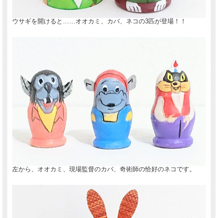
ウサギを開けると……オオカミ、カバ、ネコの3匹が登場！！
左から、オオカミ、現場監督のカバ、奇術師の恰好のネコです。