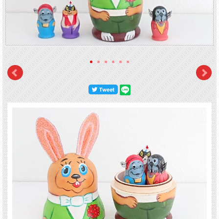
ウサギ (Заяц)
を開けると、中から
オオカミ (Волк)
、現場監督や警備員他いろいろ
な役柄で登場する
カバ
、奇術師の
ネコ
がでてきます。
ロシアンアニメ好きな方や、ウサギ年（卯年）生まれの方へのプレゼントにもおす
すめです。
【サイズ】 高さ：10.4cm（耳を伸ばした高さ）/本体：7.3cm、幅：4.5cm、中に
入っている人形の高さ：3cm（耳を含む）