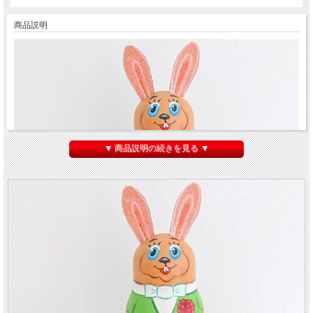
商品説明
▼ 商品説明の続きを見る ▼
ニキーチン工房作 アニメ「Ну, погоди!（ヌ―、パガヂー！）」ウサギ・オオカ
ミ・カバ・ネコマトリョーシカ 3+1ピース
です。
「Ну, погоди!（ヌ―、パガヂー！）」は1969年から2012年まで制作されたソ連か
らロシアのコメディーアニメ作品です。「今に見てろよ！」と和訳され、オオカミ
がウサギに言う決まり文句です。「トムとジェリー」のロシア版とも言われます。