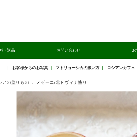
料・返品
お問い合わせ
お
｜
お客様からのお写真
｜
マトリョーシカの扱い方
｜
ロシアンカフェ
シアの塗りもの
メゼーニ/北ドヴィナ塗り