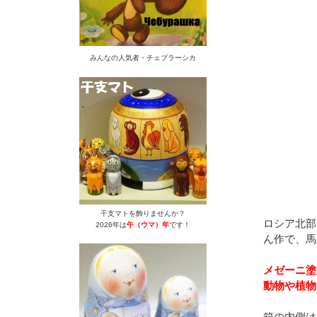
みんなの人気者・チェブラーシカ
干支マトを飾りませんか？
ロシア北部
2026年は
午（ウマ）年
です！
ん作で、馬
メゼーニ塗
動物や植物
箱の内側は