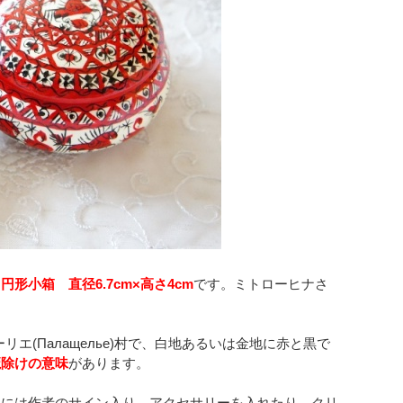
形小箱 直径6.7cm×高さ4cm
です。ミトローヒナさ
ーリエ
(Палащелье)
村で、白地あるいは金地に赤と黒で
魔除けの意味
があります。
裏には作者のサイン入り。アクセサリーを入れたり、クリ