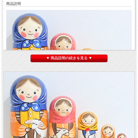
商品説明
▼ 商品説明の続きを見る ▼
カラフル！民族衣装マトリョーシカ 5ピース ＜かわいい動物たちと一緒＞
で
す。つぶらな瞳がアニメの女の子のようなマトリョーシカです。
1番目の青頭巾ちゃんは
ヒツジ
にエサをやっています。2番目のピンク頭巾ちゃんは
ヤギ
をなでています。3番目の黄色頭巾ちゃんは
ニワトリ
を抱っこしていて、4番目
のオレンジ頭巾ちゃんは
リス
を持っています。5番目のピンク頭巾ちゃんは
ヒヨコ
を持っています。