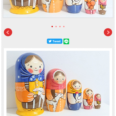
ニスが丁寧に塗られていて、
ツヤツヤ
と光り輝いています。来年の干支・
ヒツジ
も
描かれていますので、来年に向けて飾るのもいいですね！
【サイズ】 高さ：18.5cm、幅：9cm