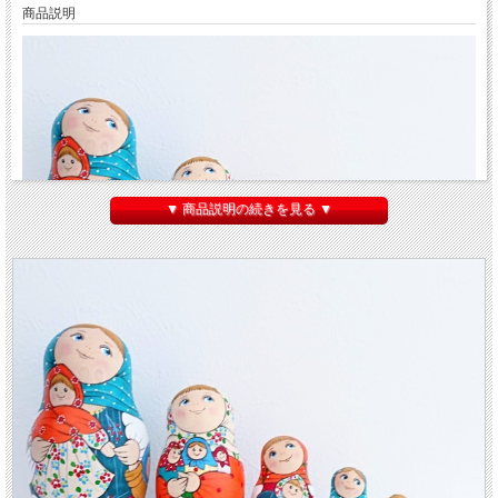
商品説明
▼ 商品説明の続きを見る ▼
マトリョーシカのふるさと、セルギエフ＝パサード在住の
ルコムスカヤ
さん作
ル
コムスカヤ作 民族衣装マトリョーシカ＜マトリョーシカと人形＞7ピース・Mサ
イズ
です。
とてもカラフルで楽しい7人娘たち。それぞれお気に入りの
人形やマトリョーシカ
をたくさん持っています。サイドや後ろにも人形たちがいますのでぜひご覧くださ