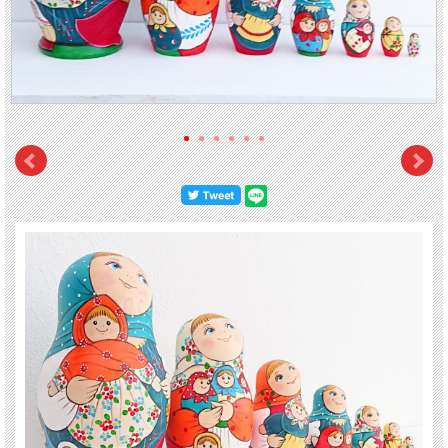
い。
女の子たちが
小首をかしげて
いるのがかわいらしさを倍増させています。とても表
情豊かなマトリョーシカです。
【サイズ】 高さ：13.2cm、幅：7cm