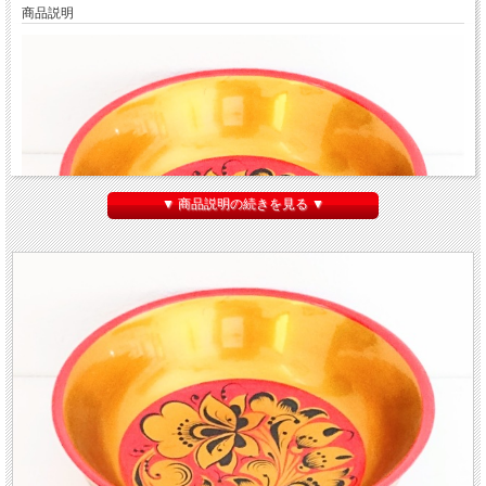
商品説明
▼ 商品説明の続きを見る ▼
ホフロマ塗り 金色の花＆葉 中鉢
です。
内側は
赤＆金色ベース
で、デフォルメされた
金色の花と葉
が描かれています。外側
も
赤ベース
で、やはり
金色の花と葉
が描かれています。
最高級ホフロマである、
ホフロムスカヤ・ロースピシ
の製品で、裏面には品質保証