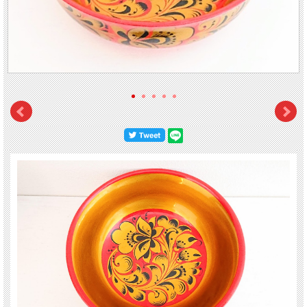
ステッカーが貼付されています。
ホフロマ模様がとても華やかな小鉢です。
【サイズ】 直径：14.5cm、高さ：5cm
※柔らかいスポンジでやさしく洗ってください。
※金色塗料使用のため、電子レンジは使わないでください。
※洗浄後は早めにふき取り自然乾燥させてください。
※ロシアで伝統的に使用されている器ですが、日本の食品衛生法の関係で「装飾
用」として輸入・販売致します。