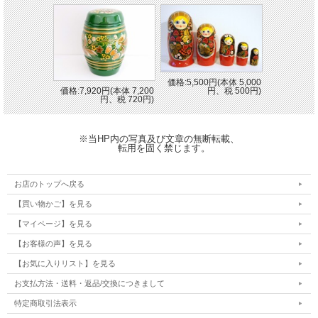
価格:5,500円(本体 5,000
価格:7,920円(本体 7,200
円、税 500円)
円、税 720円)
※当HP内の写真及び文章の無断転載、
転用を固く禁じます。
お店のトップへ戻る
【買い物かご】を見る
【マイページ】を見る
【お客様の声】を見る
【お気に入りリスト】を見る
お支払方法・送料・返品/交換につきまして
特定商取引法表示