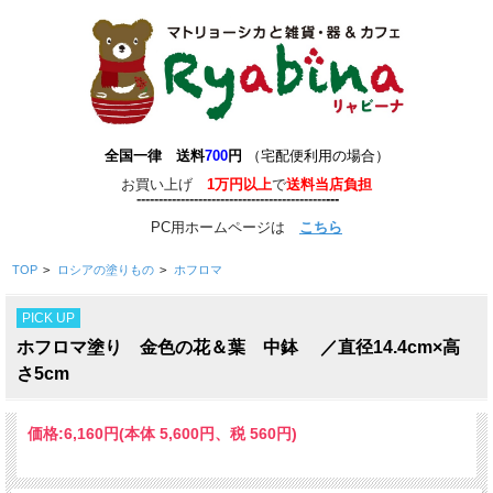
全国一律 送料
700
円
（宅配便利用の場合）
お買い上げ
1万円以上
で
送料当店負担
-------------------------------------------
-
--
-
---
PC用ホームページは
こちら
TOP
>
ロシアの塗りもの
>
ホフロマ
PICK UP
ホフロマ塗り 金色の花＆葉 中鉢 ／直径14.4cm×高
さ5cm
価格:
6,160円
(本体 5,600円、税 560円)