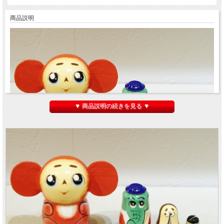
商品説明
▼ 商品説明の続きを見る ▼
ロシアの国民的アイドル、
チェブラーシカ
がマトリョーシカになりました！
チェ
ブラーシカ・マトリョーシカ（S） 5ピース＜レッド＞ チェブ・ゲーナ・レ
フ・シャパクリャク・ラリースカ
です。
これは
高さ5.5cm
のかわいいＳサイズです。
大きなお耳のチェブラーシカの中には、ワニの
ゲーナ
、ライオンの
レフ
、いじわる