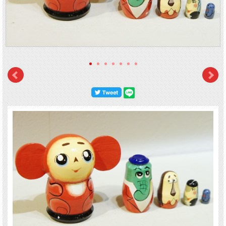
おばあさん
シャパクリャク
、彼女のペット・ねずみの
ラリースカ
が入っています。
レッドチェブラーシカ
は、2008年
北京オリンピック
の時に、ロシア選手が選手入
場の時に手にしていたチェブラーシカとしても知られています。
チェブラーシカのファンの方も、マトリョーシカコレクターの方も必須アイテムで
す！
【サイズ】高さ：5.5cm 最大幅（耳を含む）：7cm
■■■手描きのため、一つずつ雰囲気が違います。なにとぞご了承ください。■■■