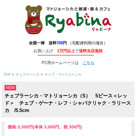
全国一律 送料
700
円
（宅配便利用の場合）
お買い上げ
1万円以上
で
送料当店負担
-------------------------------------------
-
--
-
---
PC用ホームページは
こちら
TOP
>
チェブラーシカ
>
チェブ・マトリョーシカ
NEW
チェブラーシカ・マトリョーシカ（S） 5ピース＜レッ
ド＞ チェブ・ゲーナ・レフ・シャパクリャク・ラリース
カ /5.5cm
価格:
3,300円
(本体 3,000円、税 300円)