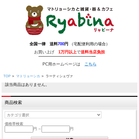
全国一律 送料
700
円
（宅配便利用の場合）
お買い上げ
1万円以上
で
送料当店負担
-------------------------------------------
-
--
-
---
PC用ホームページは
こちら
TOP
>
マトリョーシカ
>
ラーティシェヴァ
該当商品はありません。
商品検索
価格帯検索
円 ～
円